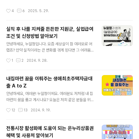
조’도 가능쿠팡파트너스, 스마트스토어 모두 병행 가능상
어디로 사라졌는지도 모른 채 통장이 늘 텅 비어 있다면,지
작성시간
4
6
2025. 5. 29.
품 소싱은 ‘사입삼촌’이나 ‘오..
금이 바로 재테크를 시작해야 할 때다.하지만 무작정 주식,
코인, 적금부터 시작하는 건 위험할 수 있다.그 전에 꼭 확
인해야 할 재테크 시작 체크리스트 5가지, 지금부터 소개
실직 후 나를 지켜줄 든든한 지원군, 실업급여
할게. ✅ 1. 내 돈의 흐름 파악하기 (지출 트래킹)“나는 아끼
조건 및 신청방법 알아보기
는 편인데 왜 돈이 없지?”대부분의 사람들은 자신이 얼마
글 내용
를 쓰는지 정확히 모른다.재테크의 시작은 내가 어떤 소비
안녕하세요, 누알정입니다. 요즘 세상살이 참 여러모로 어
습관을 가지고 있는지 수치로 확인하는 것이다.✔ 추천 앱:
렵죠? 만약 실직이라는 큰 변화를 겪게 된다면 그 어려움은
뱅크샐러드, 토스, 카카오뱅크 가계부✔ 최소 1달은 내 지
더욱 커질 텐데요. 하지만 걱정 마세요! 오늘은 실직 후에도
작성시간
1
2
2024. 9. 28.
출을 ‘분류별’로 ..
우리를 든든하게 지켜줄 수 있는 실업급여에 대해 알아보
려고 해요. 실업급여의 조건부터 신청 방법까지, 모든 것을
자세히 소개해드릴 테니까요. 함께 알아보아요! 실업급여
내집마련 꿈을 이뤄주는 생애최초주택자금대
란 무엇인가요?실업급여는 고용보험 가입 근로자가 실직
출 A to Z
하여 재취업 활동을 하는 기간에 소정의 급여를 지급함으
글 내용
로써 실업으로 인한 생계불안을 극복하고 생활의 안정을
안녕하세요, 여러분! 누알정이에요. 여러분도 저처럼 내 집
도와주며 재취업의 기회를 지원해 주는 제도입니다. 이는
마련의 꿈을 품고 계시나요? 오늘은 저희 같은 분들을 위한
크게 구직급여와 취업촉진수당으로 나누어져 있습니다. 구
정말 유용한 정보를 가지고 왔어요. 바로 '생애최초주택자
작성시간
12
13
2024. 9. 19.
직급여는 실직한 근로자의 생계안정과 재취직 기회를 지원
금대출'에 대한 A부터 Z까지 모든 것을 알려드릴 건데요.
하기 위해 지급되는 급여로서, 퇴직 전 평균임금의..
이 대출을 통해 어떻게 내 집 마련의 꿈을 한 발짝 더 가까
이 다가갈 수 있는지, 함께 알아보아요! 생애최초주택자금
전통시장 활성화에 도움이 되는 온누리상품권
대출 개념과 필요성생애최초주택자금대출은 정부가 제공
혜택 및 사용처 알아보기
하는 대출 상품 중 하나로, 처음으로 집을 구매하려는 사람
글 내용