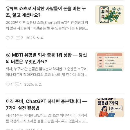
년내일채움공제 (고용노동부)대상: 중소기업 정규직 취업
유튜브 쇼츠로 시작한 사람들이 돈을 버는 구
청년지원금액: 2년간 최대 1,200만 원자격조건: 만 15세~
조, 알고 계셨나요?
34세 이하 청년 + 정규직 6개월 이상 근무신청 방법: 청년
글 내용
내일채움공제 홈페이지 또는 회사 인사팀 통해 진행포인
2020년 이후 유튜브 쇼츠(Shorts)의 폭발적인 성장과 함
트: 회사도 일정 금액을 함께 부담하기 때문에 고용 안정에
께 많은 사람들이 “이걸로 돈 벌 수 있을까?”라는 질문을
도 기여합니다. 2. 청년월세지원 (국토교통부)대상: 무주택
하기 시작했습니다. 그리고 실제로, 얼굴도 안 나오고, 목소
작성시간
7
7
2025. 6. 4.
청년 1인 가구지원금액: 월 최대 20만 원, 최대 12개월자
리도 없이, 단 1분짜리 영상으로 수익을 내는 채널들이 등
격조..
장하면서 모두가 주목하고 있죠.그렇다면 이들이 돈을 버
는 구조는 어떻게 될까요?단순히 조회수만 높다고 수익이
😮 MBTI 유형별 퇴사 충동 1위 상황 — 당신
나오는 건 아닙니다. 지금부터 유튜브 쇼츠 기반으로 수익
의 버튼은 무엇인가요?
을 내고 있는 사람들의 구조적인 수익 모델을 정리해볼게
글 내용
요.1. 유튜브 쇼츠 광고 수익 (Shorts Fund → Partner P
퇴사, 누구나 한 번쯤은 꿈꿔본다.하지만 그 순간은 누구에
rogram)과거에는 '쇼츠 펀드'라는 이름의 크리에이터 보
게나 다르게 찾아온다.회의 도중 상사의 말 한마디, 의미 없
상 제도가 있었지만, 2023년 2월부터는 유튜브 파트너 프
는 야근, 아니면 팀원들의 무관심.우리가 퇴사를 결심하게
작성시간
1
1
2025. 6. 2.
로그램(YPP)에 쇼츠 수익이 통합되었습니다.즉, 쇼츠도 광
되는 ‘결정적 상황’은 각자의 성향에 따라 천차만별이다.그
고 ..
래서 오늘은 요즘 MZ세대 사이에서 여전히 뜨거운 MBTI
를 바탕으로,**“각 유형이 가장 퇴사하고 싶은 순간”**을
이직 준비, ChatGPT 하나면 충분합니다 —
정리해봤다.당신은 어떤 유형이며, 어떤 상황이 퇴사의 ‘도
7가지 실전 활용법
화선’이 되는가?🧠 분석형 (NT) — INTJ / INTP / ENTJ
글 내용
/ ENTPINTJ – 비효율적 시스템을 마주할 때뛰어난 전략
지금 당신은 이직을 고민하고 있나요? 아니면 이미 이력서
가인 INTJ는 ‘합리적인 시스템’을 중시한다.근거 없는 지
를 작성하고 자소서를 붙들고 밤을 지새우고 있을지도 모
시, 비효율적인 업무 프로세스를 반복적으로 마주하면 "여
릅니다.그 과정, 정말 복잡하고 막막하죠. 특히 혼자 준비하
작성시간