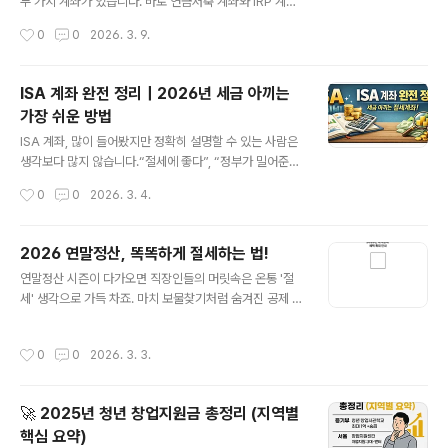
효율적인 상품으로 평가받고 있습니다.특히 개별 종목을
두 가지 계좌가 있습니다. 바로 연금저축 계좌와 IRP 계좌
고르는 것이 부담스러운 사람에게는 ETF가 꽤 현실적인
입니다. 둘 다 세금을 줄여주는 절세계좌로 알려져 있지만,
작성시간
0
0
2026. 3. 9.
대안이 됩니다. 한 종목에 집중 투자하는 대신 여러 종목에
실제로는 구조와 활용법에 분명한 차이가 있습니다.많은
나누어 투자할 수 있..
사람들이 “둘 중 뭐가 더 좋지?”, “하나만 해야 하나?”, “둘
다 해야 하나?” 같은 고민을 합니다. 하지만 결론부터 말하
ISA 계좌 완전 정리｜2026년 세금 아끼는
면, 이 둘은 경쟁 관계가 아니라 함께 활용할수록 효율이 커
가장 쉬운 방법
지는 절세 도구에 가깝습니다.오늘은 연금저축과 IRP의 차
글 내용
이, 세액공제 구조, 투자 가능 범위, 그리고 어떤 사람에게
ISA 계좌, 많이 들어봤지만 정확히 설명할 수 있는 사람은
어떤 계좌가 더 잘 맞는지까지 한 번에 정리해보겠습니다.
생각보다 많지 않습니다.“절세에 좋다”, “정부가 밀어준
연금저축 계좌란 무엇인가?연금저축은 노후 준비를 위해
다”는 말은 들었지만, 막상 가입하려고 하면 헷갈리죠.그런
작성시간
0
0
2026. 3. 4.
만든 대표적인 개인 연금 계좌입니다. 가장 큰 장점은 세액
데 한 가지는 분명합니다.ISA는 제대로만 활용하면 세금을
공제입니다..
가장 쉽게 줄일 수 있는 계좌입니다.같은 투자 수익이라도 I
SA를 쓰는 사람과 안 쓰는 사람은몇 년 뒤 수익 차이가 꽤
2026 연말정산, 똑똑하게 절세하는 법!
벌어질 수 있습니다.지금부터 2026년 기준으로 ISA 계좌
글 내용
연말정산 시즌이 다가오면 직장인들의 머릿속은 온통 '절
를 가장 쉽게 정리해보겠습니다. ISA 계좌란 무엇인가?IS
세' 생각으로 가득 차죠. 마치 보물찾기처럼 숨겨진 공제 혜
A는 Individual Savings Account의 약자로,하나의 계
택을 찾아내 세금을 아끼는 건 정말 중요하잖아요. 누알정
좌 안에서 예금, 펀드, ETF, 주식 등을 함께 운용할 수 있는
에서는 2026년 연말정산을 미리 준비할 수 있도록, 꼭 알
절세 통합계좌입니다.핵심은 단 하나입니다.“이 계좌 안에
작성시간
0
0
2026. 3. 3.
아야 할 절세 꿀팁들을 모아놓았어요. 마치 게임의 공략집
서 발생한 수익에 대해 세금을 덜 낸다.” 일반..
처럼, 이 정보들을 잘 활용하면 세금 폭탄을 피하고 환급금
을 늘릴 수 있을 거예요! 1. 2026 연말정산 미리보기, 뭐가
🚀 2025년 청년 창업지원금 총정리 (지역별
달라졌을까?2026년 연말정산부터는 특히 자녀, 문화생
핵심 요약)
활, 청년 및 자영업자 지원과 관련된 공제 항목들이 눈에 띄
글 내용