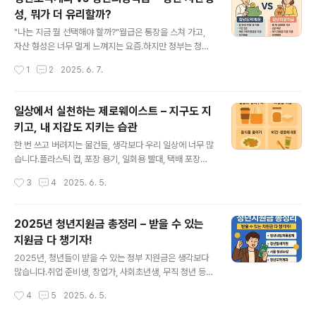
까지 한 번에 정리해드릴게요.✅ 청약이란?청약이란 새로
성, 뭐가 더 유리할까?
지어질 아파트(분양주택)를 분양받기 위해 신청하는 것이
글 내용
에요.간단히 말하면, “새 집을 사기 위한 추첨/선발 제
"나는 지금 뭘 선택해야 할까?"월급은 통장을 스쳐 가고,
도”라고 보면 됩니다.모든 사람이 아무나 신청할 수 있는
자산 형성은 너무 멀게 느껴지는 요즘.하지만 정부는 청년
건 아니고,무주택자 여부, 청약통장 가입 기간, 가점 등 정
들이 경제적으로 자립할 수 있도록 다양한 정책을 제공하
작성시간
1
2
2025. 6. 7.
해진 조건에 따라 순위가 정해져요.✅ 청약 통장 종류는?통
고 있어요.그중에서도 가장 큰 관심을 받는 제도가 바로✅
장 종류설명 주택청약종합저축..
청년도약계좌✅ 청년희망적금입니다.두 상품 모두 청년들
의 목돈 마련을 지원하는 취지는 같지만,가입 조건, 금액,
일상에서 실천하는 제로웨이스트 – 지구도 지
혜택, 기간이 아주 다릅니다.오늘은 이 두 가지 제도를 20
키고, 내 지갑도 지키는 습관
25년 최신 정보 기준으로 비교 분석해드릴게요.내 상황에
글 내용
맞는 걸 똑똑하게 선택하는 것이, 진짜 자산 형성의 첫걸음
한 번 쓰고 버려지는 물건들, 생각보다 우리 일상에 너무 많
입니다.청년도약계좌란?청년도약계좌는 최대 5년 동안 매
습니다.플라스틱 컵, 포장 용기, 일회용 빨대, 택배 포장까
달 일정 금액을 적립하면,정부가 매칭으로 일정 금액을 더
지…이제는 환경을 생각하면서도 실생활에서 부담 없이 실
작성시간
3
4
2025. 6. 5.
해주는 구조입니다.최종적으로 최대 5천만 원 자산 형성이
천할 수 있는 제로웨이스트 방법이 주목받고 있어요.‘제로
가능하죠.쉽게 말해, 내가 낸 돈 +..
웨이스트’는 말 그대로 ‘쓰레기 0’을 지향하지만, 사실상 완
벽한 제로는 어렵고, 줄이는 것이 핵심입니다. 이 글에서는
2025년 청년지원금 총정리 – 받을 수 있는
누구나 바로 따라 할 수 있는 현실적인 제로웨이스트 실천
지원금 다 챙기자!
법을 소개합니다. ✅ 1. 텀블러, 장바구니는 기본 중 기본!카
글 내용
페에 가면 "텀블러 가져오셨어요?"라는 말을 많이 듣게 됩
2025년, 청년들이 받을 수 있는 정부 지원금은 생각보다
니다.이유는 간단합니다. 텀블러 사용 시 할인 혜택을 주는
많습니다.취업 준비생, 창업가, 사회초년생, 무직 청년 등
매장이 늘었기 때문이죠.스타벅스: 최대 400원 할인이디
상황에 따라 다양한 혜택이 존재하지만, 몰라서 못 받는 경
작성시간
4
5
2025. 6. 5.
야: 300원 할인투썸플레이스: 300원 할인 + 에코스탬프
우도 많죠. 이 글에서는 2025년 기준으로 받을 수 있는 청
적립뿐만 아니..
년지원금 종류, 자격조건, 신청 방법을 총정리합니다. 1. 청