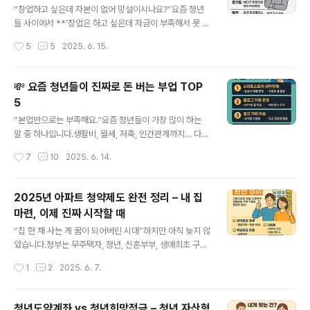
게 확대되었어요. 마치 게임 레벨이 올라가면서 새로운 아
“창업하고 싶은데 자본이 없어 망설이시나요?”요즘 청년
이템과 스킬을 얻는 것처럼, 우리도 더 많은 공제 혜택을 받
들 사이에서 **‘창업은 하고 싶은데 자금이 부족해서 못 한
을 수 있게 된 거죠. 물론 기본적인 신용카드 공제나 연금저
다’**는 말, 정말 많이 들립니다.다행히도 2025년 현재,
작성시간
5
5
2025. 6. 15.
축 한도 등은 ..
정부·지자체가 다양한 ‘청년 창업 지원금’을 제공하고 있어
요.하지만 문제는… 정보가 흩어져 있다는 것.그래서 오늘
은 청년들이 실제로 활용할 수 있는 창업지원금 제도들을
💸 요즘 청년들이 진짜로 돈 버는 부업 TOP
한 번에 정리해드릴게요.특히 지역별 특화 정책도 요약했
5
으니, 내가 사는 곳 기준으로 꼭 확인해보세요! ✅ 1. 중소벤
글 내용
처기업부 – 청년 창업사관학교대상: 만 39세 이하 예비창
“본업만으로는 부족해요.”요즘 청년들이 가장 많이 하는
업자 또는 초기 창업자지원내용: 최대 1억 원(정부지원금 7
말 중 하나입니다.생활비, 월세, 저축, 인간관계까지… 다
0%) + 창업교육 + 입주 공간특징: 전국 단위, 경쟁률 높지
챙기려면 월급만으로는 벅차죠.그래서 많은 20~30대들
작성시간
7
10
2025. 6. 14.
만 수요도 많음신청 시기: 상반기/하반기 분할 모집📌 팁:
이 ‘부업’에 눈을 돌리고 있습니다.하지만 무작정 시작하면
창업 아이템의..
시간만 날리고 수익은커녕 스트레스만 쌓이기 십상입니다.
오늘은 실제로 청년들이 돈을 벌고 있는 부업 TOP 5를 소
2025년 아파트 청약제도 완전 정리 – 내 집
개할게요.직접 해보고 후기 남긴 사례들 위주로 구성했어
마련, 이제 진짜 시작할 때
요. ✅ 1. 스마트스토어 위탁판매난이도: 중초기비용: 10만
글 내용
원 내외수익 범위: 월 20만 ~ 200만 원스마트스토어는 이
“집 한 채 사는 게 꿈이 되어버린 시대”하지만 아직 늦지 않
제 진입장벽이 낮아졌습니다.자신이 재고 없이, 공급사 제
았습니다.정부는 무주택자, 청년, 신혼부부, 생애최초 구입
품을 대신 팔기만 해도 수익이 발생해요.AI 상품 설명 생성
자 등을 위해 다양한 청약 제도를 운영하고 있어요.특히 2
작성시간
1
2
2025. 6. 7.
기, 자동 주문 관리 툴을 활용하면 혼자서도 운영 가능.📌
025년 현재, 청약제도는 대대적인 개편을 거쳐소득 조건,
팁:쿠팡/네이버 위탁..
가점제 방식, 지역 우선권, 사전청약 등이 더욱 정교해졌습
니다.오늘은 2025년 기준 아파트 청약제도를처음부터 끝
청년도약계좌 vs 청년희망적금 – 청년 자산형