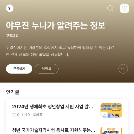
검색하기
티스토리
야무진 누나가 알려주는 정보
구독자
0
누알정에서는 여러분의 일상에서 쉽고 유용하게 활용할 수 있는 다양
한 경제 정보와 생활 꿀팁을 공유합니다.
구독하기
방명록
신고하기 레이어
열기
인기글
2024년 생애최초 청년창업 지원 사업 알려
드립니다.
0
0
조회
5
청년 국가기술자격시험 응시료 지원해주는