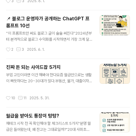
3
3
2025. 6. 1.
긴 답이 없다"는 생각이 들며 퇴사를 결심한다.INTP ..
는 경우엔 “이게 맞는 방향일까?”라는 의문이 따라붙기 마
련입니다.그럴 때 도움 되는 도구가 바로 ChatGPT입니
다.단순한 AI 도우미가 아니라, 이직 준비에 특화된 ‘디지털
📌 블로그 운영자가 공개하는 ChatGPT 프
코치’로 활용할 수 있죠.이 글에서는 ChatGPT를 이직 준
롬프트 10선
비에 현실적으로, 효율적으로, 그리고 깊이 있게 활용하는
글 내용
7가지 방법을 소개합니다. ✅ 1. 이력서 첨삭: AI가 말해주
“이 프롬프트만 써도 블로그 글이 술술 써진다”2024년부
는 인사팀의 눈요즘 이력서는 단순한 스펙 나열이 아닙니
터 본격적으로 블로그 수익화를 시작하면서 가장 크게 달
다. 지원 직무에 얼마나 잘 맞는지를 보여주는 구조와 문장
라진 점은 단 하나.글쓰기가 무섭지 않다는 것이다.그 중심
작성시간
2
3
2025. 6. 1.
이 핵심이죠.ChatGPT에게 이력서를 붙여넣고 이렇게 말
엔 바로 ChatGPT가 있다.하지만 아무렇게나 질문한다고
해보세요:“이 이력..
원하는 글이 나오진 않는다.정확한 프롬프트(prompt), 즉
명령문을 써야 한다.이 글에서는 내가 실제로 매일 쓰는 C
진짜 돈 되는 사이드잡 5가지
hatGPT 프롬프트 10개를 공개한다.(특히 수익형 블로그
글 내용
부업 고민이라면 이건 해봐야 한다요즘 월급만으로는 생활
에 특화된 질문들이다)✅ 프롬프트 1“다음 주제에 대해 수
이 빠듯하다는 20~30대가 많다.부동산, 물가, 대출이자까
익형 블로그용 글 제목 10개 추천해줘: [주제]”→ 글 쓰기
지 치솟으니 “부업이라도 해야겠다”는 생각이 자연스럽다.
전에 검색 노출 잘 될만한 제목을 뽑을 수 있음.✅ 프롬프트
하지만 “부업=쿠팡 알바, 투잡=배달”은 너무 뻔하다.이제
2“이 주제로 블로그 글 목차를 짜줘: [주제]”→ 글 구성이
작성시간
10
11
2025. 5. 31.
는 시간 대비 수익도 괜찮고, 지속 가능한 사이드잡을 찾아
어려울 때 전체 틀을 잡는 데 유용.✅ 프롬프트 3“[주제]에
야 한다.오늘은 검증된 경험담을 바탕으로 진짜 돈 되는 사
..
이드잡 5가지를 소개한다. ✅ 1. 스마트스토어 위탁판매"재
월급을 받아도 통장이 텅텅?
고 없이 시작 가능한 온라인 장사"요즘 20대가 가장 많이
글 내용
뛰어드는 부업 중 하나.네이버 스마트스토어에 입점한 뒤,
재테크 시작 전 꼭 확인해야 할 체크리스트 5가지"분명 월
사입 없이 배송은 도매업체가 처리해주는 구조다.초반 세
급은 들어왔는데, 왜 잔고는 그대로일까?"20대 사회초년
팅은 어렵지만, 자동화 루틴이 잡히면 ‘자면서 돈 버는 구
생이라면 한 번쯤 해봤을 고민.열심히 일해서 받은 월급이