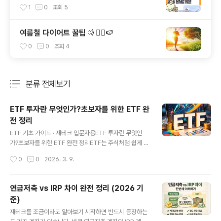
사실 알고 계신가요?
1
0
조회
5
여름철 다이어트 꿀팁 🌞🏃‍♀️🍉
0
0
조회
4
분류 전체보기
주요 글 목록
ETF 투자란 무엇인가?초보자를 위한 ETF 완
전 정리
글 내용
ETF 기초 가이드 · 재테크 입문자용ETF 투자란 무엇인
가?초보자를 위한 ETF 완전 정리ETF는 주식처럼 쉽게 사
고팔 수 있으면서도 여러 종목에 분산 투자할 수 있는 대표
작성시간
0
0
2026. 3. 9.
적인 투자 상품입니다. 이번 글에서는 ETF의 개념부터 장
점, 주의할 점, 초보자 전략까지 한 번에 정리해보겠습니다.
분산 투자 장기 투자 초보자 추천 경제 상식ETF를 왜 많이
연금저축 vs IRP 차이 완전 정리 (2026 기
찾을까? 재테크를 시작하면 가장 먼저 듣게 되는 말 중 하
준)
나가 바로 “ETF부터 공부해보라”는 조언입니다. 그만큼 E
글 내용
TF는 초보 투자자에게 접근성이 좋고, 장기 투자자에게도
재테크를 조금이라도 알아보기 시작하면 반드시 등장하는