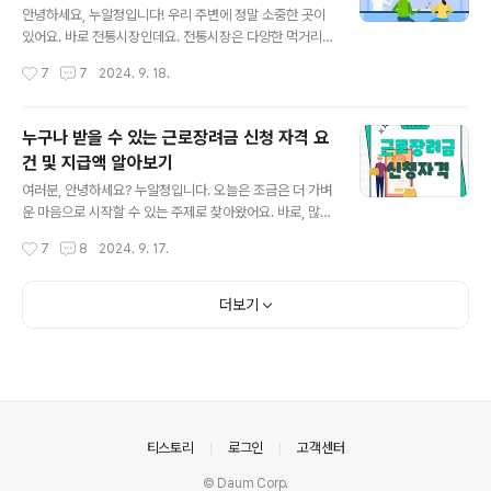
들에게 저금리로 자금을 빌려주는 제도입니다. 이 대출은
안녕하세요, 누알정입니다! 우리 주변에 정말 소중한 곳이
주택 구매를 계획하고 있지만 자금이 부족한 사람들에게
있어요. 바로 전통시장인데요. 전통시장은 다양한 먹거리
유용한 옵션입니다.개념부터 살펴보자면, 이름 그대로 생
와 볼거리로 가득하지만, 때론 활성화에 어려움을 겪기도
작성시간
7
7
2024. 9. 18.
애 최초로 주택을 구입하고자 하는 세대주 또는 세대주로
해요. 그런 전통시장에 활력을 불어넣을 수 있는 방법 중 하
인정되는 분께 일정 조건 충족 시 최장..
나가 바로 온누리상품권을 사용하는 거예요. 오늘은 온누
리상품권의 혜택과 어디에서 사용할 수 있는지 알아보려고
누구나 받을 수 있는 근로장려금 신청 자격 요
해요. 같이 한번 살펴볼까요? 온누리상품권의 개념과 탄생
건 및 지급액 알아보기
배경온누리상품권은 전통시장 및 상점가, 상권활성화구역
글 내용
의 보호 및 활성화를 위해 2009년부터 발행하기 시작한
여러분, 안녕하세요? 누알정입니다. 오늘은 조금은 더 가벼
유가증권입니다. 전국의 가맹시장에서 현금처럼 사용할 수
운 마음으로 시작할 수 있는 주제로 찾아왔어요. 바로, 많은
있어 전통시장 매출 증대에 큰 역할을 하고 있습니다.탄생
분들이 궁금해하시고, 실제로 혜택을 받을 수 있는 '근로장
작성시간
7
8
2024. 9. 17.
배경으로는 대형마트와 기업형 슈퍼마켓(SSM)의 확장으
려금'에 대해 이야기해보려고 합니다. 근로장려금이란 무
로 어려움을 겪고 있는 전통시장을 살리기 위..
엇인지, 어떤 자격 요건을 갖춰야 받을 수 있는지, 그리고
지급액은 얼마나 되는지 함께 알아보아요. 누군가에겐 조
더보기
금 더 힘이 될 수 있는 정보가 될 수 있으니, 잘 따라와 주세
요! 근로장려금이란 무엇인가?근로장려금은 열심히 일하
지만 소득이 적어 생활이 어려운 가구에 대해 장려금을 지
급함으로써 근로를 장려하고 실질소득을 지원하는 근로연
계형 소득지원 제도입니다. 즉, 저소득 가구의 근로 의욕을
높이고 생계를 지원하기 위해 국가에서 제공하는 복지 혜
의안내
티스토리
로그인
고객센터
택 중 하나입니다.이는 일정한 ..
© Daum Corp.