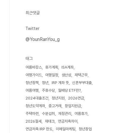
최근댓글
Twitter
@YounRanYou_g
태그
여름바캉스
휴가계획
ISA계좌
여행가이드
여행일정
생산성
재택근무
청년정책
청년
IRP 계좌 뜻
신혼부부대출
여름여행
주휴수당
월배당 ETF란?
2024대출조건
청년지원
2026연금
청년도약계좌
중고거래
창업지원금
주택마련
수분섭취
재정관리
여름휴가
2026절세
재태크
연금저축차이
연금저축 IRP 한도
이메일마케팅
청년창업