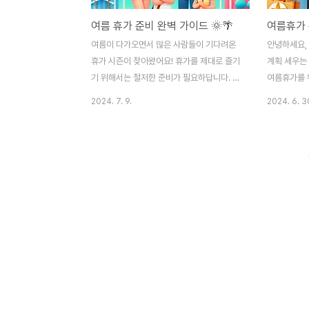
여름 휴가 준비 완벽 가이드 🌞🌴
여름휴가 
여름이 다가오면서 많은 사람들이 기다려온
안녕하세요,
휴가 시즌이 찾아왔어요! 휴가를 제대로 즐기
계획 세우는
기 위해서는 철저한 준비가 필요하답니다. 오
여름휴가를 
늘은 완벽한 여름 휴가를 위해 필요한 준비물
려드릴게요. 
2024. 7. 9.
2024. 6. 3
과 팁을 공유해볼게요. 😊 1. 목적지 선택하
하나도 빠짐없
기 🗺️어디로 갈까? 🤔여름 휴가의 첫 단계
선택하기 
는 바로 목적지를 선택하는 것이에요. 국내여
선택하는 것
행이든 해외여행이든, 여러분의 취향과 예산
든 원하는 
에 맞는 곳을 선택하는 것이 중요해요. 해변,
것이 중요해
산, 도시 등 다양한 옵션이 있으니 자신에게
나 부산, 혹
맞는 장소를 찾아보세요! 2. 예산 설정하기
산을 좋아하
💰합리적인 예산 계획하기 📊휴가를 즐기기
려해보세요.2
위해서는 예산을 잘 설정하는 것이 중요해요.
정되면 숙소
여행 경비를 크게 항공료, 숙박비, 식비, 교통
행지일수록 
비, 입장료 등으로 나누어 예산을 짜보세요.
은 에어비앤비
예산을 정해두면 과도한 지출을 방지할..
게 예약할 수