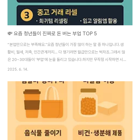
💸 요즘 청년들이 진짜로 돈 버는 부업 TOP 5
“본업만으로는 부족해요.”요즘 청년들이 가장 많이 하는 말 중 하나입니다.생
활비, 월세, 저축, 인간관계까지… 다 챙기려면 월급만으로는 벅차죠.그래서 많
은 20~30대들이 ‘부업’에 눈을 돌리고 있습니다.하지만 무작정 시작하면 시
간만 날리고 수익은커녕 스트레스만 쌓이기 십상입니다.오늘은 실제로 청년들
2025. 6. 14.
이 돈을 벌고 있는 부업 TOP 5를 소개할게요.직접 해보고 후기 남긴 사례들
위주로 구성했어요. ✅ 1. 스마트스토어 위탁판매난이도: 중초기비용: 10만 원
내외수익 범위: 월 20만 ~ 200만 원스마트스토어는 이제 진입장벽이 낮아졌
습니다.자신이 재고 없이, 공급사 제품을 대신 팔기만 해도 수익이 발생해요.AI
상품 설명 생성기, 자동 주문 관리 툴을 활용하면 혼자서도 운영 가능.📌 팁:쿠
팡/네이버 위탁..