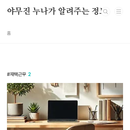
본문 바로가기
야무진 누나가 알려주는 정보
홈
재택근무
2