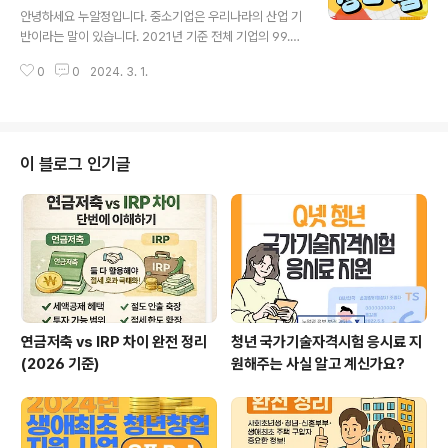
자금을 대출 받을 수 있게 되었습니다.2023년 대출 한도:
안녕하세요 누알정입니다. 중소기업은 우리나라의 산업 기
최대 2억 원2024년 대출 한도: 최대 3억 원 금리 비교20
반이라는 말이 있습니다. 2021년 기준 전체 기업의 99.
23년 신혼부부대출의 금리는 연 3%대였습니다. 이는 신
9%를 차지하고 있다고 하는데요. 종사자는 1,849만 명에
혼부부들이 대출을 상환하는 데 부담이 될 수 있었습니다.
0
0
2024. 3. 1.
해당된다고 합니다. 또한 매출액은 무료 3,017조 1248억
반면, 2024년에는 연 2..
원이라고 하는데요. 이 부분도 매년 늘어나가고 있는 추세
입니다. 자유로운 삶을 추구하는 MZ세대들도 1인 창업을
많이들 시작하고 정부에서도 과학기술분양 등 여러 산업에
지원정책을 늘려 청년이 창업할 수 있게 지원을 아끼지 않
이 블로그 인기글
고 있습니다.이중에 대표적인게 바로 중소벤처기업진흥공
단의 청년 전용 창업 자금인데요.창업을 하고 싶지만 자본
이 되지 않거나, 신용이 낮아 은행권 대출도 어렵다면 청년
창업 지원금을 놓치지 않는 게 좋을 듯합니다. 그래서 오늘
은 청년창업자금(창업기반지원) ..
연금저축 vs IRP 차이 완전 정리
청년 국가기술자격시험 응시료 지
(2026 기준)
원해주는 사실 알고 계신가요?