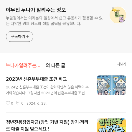
야무진 누나가 알려주는 정보
누알정에서는 여러분의 일상에서 쉽고 유용하게 활용할 수 있
는 다양한 경제 정보와 생활 꿀팁을 공유합니다.
구독하기
더보기
누나가알려주는정보
의 다른 글
2023년 신혼부부대출 조건 비교
글 내용
2024년 신혼부부대출 조건이 완화되면서 많은 혜택이 추
가되었습니다. 그렇다면 2023년의 신혼부부대출 조건은
어떠했을까요? 이번 포스팅에서는 2023년과 2024년 신
0
0
2024. 6. 23.
혼부부대출 조건을 비교하여 어떤 점이 개선되었는지 살펴
보겠습니다. 대출 한도 비교2023년 신혼부부대출 한도는
최대 2억 원이었습니다. 이는 많은 신혼부부들에게 초기
청년전용창업자금(창업 기반 지원) 장기·저리
주택 마련 자금으로는 충분하지 않을 수 있었습니다. 202
4년에는 대출 한도가 최대 3억 원으로 증가하여 더 많은
로 대출 지원 받으세요 !
글 내용