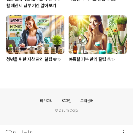
할 재산세 납부 기간 알아보기
청년을 위한 자산 관리 꿀팁 💸✨
여름철 피부 관리 꿀팁 🌞✨
의안내
티스토리
로그인
고객센터
© Daum Corp.
0
0