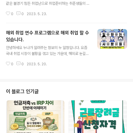
같은 불경기 힘든 취업난으로 취업준비하는 취준생들의 시
기라고 해도 이상하지 않을 정도로 취업난에 시달리고 있
0
0
2023. 5. 23.
는데요. 오랫동안 취업준비를 하게 되면 몸도 지치고 그만
큼 마음도 지치기 마련입니다. 취업능력 관련 지원 정책들
은 많긴 하지만 오랜 취업준비로 마음이 힘들어서 심리적
해외 취업 연수 프로그램으로 해외 취업 할 수
인 지원이 필요한 청년들을 대상으로 하는 취업능력향상
프로그램이 있다고 합니다. 그래서 오늘은 취업능력향상
있습니다.
글 내용
(행복오름) 프로그램에 대해서 알아봤습니다. 취업능력향
안녕하세요 누나가 알려주는 정보의 누 알정입니다. 요즘
상(행복오름) 프로그램? 자활사업에 참여하지 않는 근로능
국내 취업 시장이 불황을 겪고 있는 가운데, 해외로 눈길을
력이 있는 기초생활수급자를 대상으로 하는 맞춤형 취업지
돌리는 청년들이 점점 많아지고 있습니다. 이런 청년들을
원 프로그램입니다. 국민기초생활보장법 시행령 개정에 따
0
0
2023. 5. 20.
위해 연수 프로그램 부터 현지 기업 연결, 정착 지원까지 지
라 근로 능력수급자의 맞춤형 취업지원이 이루어질 수 있
원을 해주는 정책들이 참 많은데요. 문제는 아무리 여러 정
도록 마련..
책이 많다 한들 외국으로 나가게 되는 불안은 쉽게 해소가
되지 어렵습니다. 해외취업은 하고 싶은데, 어디서 어떻게
시작해야 할지 모르겠다 하시는 분들 그리고 막상 타지에
이 블로그 인기글
가자니 두려움이 앞서는 청년들을 위해 K-MOVE 멘토링
프로그램에 대해서 누 알정이 조사해 왔습니다. K-MOVE
멘토링 ? 현재는 국가적 재단이라고 불리는 취업난, 다양한
정부 정책과 청년들의 노력으로 나아질 거라 생각이 들지
만, 현재 기준 취업난을 겪..