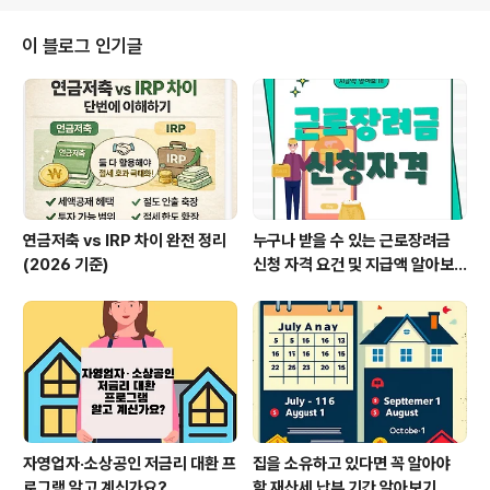
고르는 것이 중요해요. 바다를 좋아하신다면 제주도나 부
산, 혹은 하와이 같은 곳을 추천드려요. 산을 좋아하신다면
이 블로그 인기글
설악산이나 알프스를 고려해보세요.2. 숙소 예약하기 🏨여
행지가 결정되면 숙소를 예약해야겠죠? 인기 있는 여행지
일수록 미리 예약하는 것이 좋아요. 요즘은 에어비앤비, 부
킹닷컴 같은 앱을 통해 쉽게 예약할 수 있답니다. 자신이 원
하는 스타일의 숙소를 꼼..
연금저축 vs IRP 차이 완전 정리
누구나 받을 수 있는 근로장려금
(2026 기준)
신청 자격 요건 및 지급액 알아보
기
자영업자·소상공인 저금리 대환 프
집을 소유하고 있다면 꼭 알아야
로그램 알고 계신가요?
할 재산세 납부 기간 알아보기