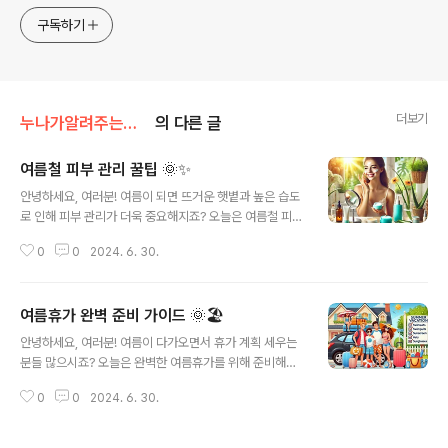
구독하기
더보기
누나가알려주는정보
의 다른 글
여름철 피부 관리 꿀팁 🌞✨
글 내용
안녕하세요, 여러분! 여름이 되면 뜨거운 햇볕과 높은 습도
로 인해 피부 관리가 더욱 중요해지죠? 오늘은 여름철 피부
를 건강하고 아름답게 유지하기 위한 꿀팁들을 알려드릴게
0
0
2024. 6. 30.
요. 이 글을 읽고 나면 여러분도 촉촉하고 빛나는 피부를 유
지할 수 있을 거예요! 😊1. 충분한 수분 섭취 💧여름철에는
땀을 많이 흘리기 때문에 체내 수분이 쉽게 부족해질 수 있
여름휴가 완벽 준비 가이드 🌞🏖️
어요. 하루에 최소 2리터 이상의 물을 마셔 체내 수분을 충
글 내용
분히 보충해 주세요. 수분 섭취는 피부를 촉촉하게 유지하
안녕하세요, 여러분! 여름이 다가오면서 휴가 계획 세우는
는 데 매우 중요하답니다.2. 자외선 차단제 사용 🌞햇볕이
분들 많으시죠? 오늘은 완벽한 여름휴가를 위해 준비해야
강한 여름철에는 자외선 차단제가 필수예요. 외출하기 30
할 모든 것들을 알려드릴게요. 이 글을 읽고 나면 준비할 것
분 전에 자외선 차단제를 꼼꼼히 바르고, 2~3시간마다 한
0
0
2024. 6. 30.
이 하나도 빠짐없이 준비될 거예요! 😊1. 여행지 선택하기
번씩 덧발라 주세요. SPF 30 이상의 제품을 사용하는 것
🌍첫 번째로 해야 할 일은 여행지를 선택하는 것이죠. 국내
이 좋으며, 야..
여행이든 해외 여행이든 원하는 휴가 스타일에 맞는 곳을