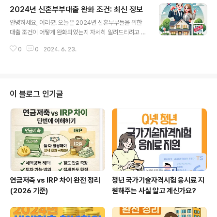
신용 점수 관리하기신용 점수는 대출 금리에 큰 영향을 미
2024년 신혼부부대출 완화 조건: 최신 정보
칩니다. 신용 점수를 높이기 위해서는 다음과 같은 방법을
글 내용
실천하세요:정기적인 신용 점검: 신용 보고서를 정기적으
안녕하세요, 여러분! 오늘은 2024년 신혼부부들을 위한
로 확인하여 오류가 있는지 점검합니다.연체 방지: 신용카
대출 조건이 어떻게 완화되었는지 자세히 알려드리려고 합
드 대금과 대출 상환금을 연체하지 않도록 합니다.신용카
니다. 신혼부부들이 주택 마련을 더 쉽게 할 수 있도록 돕는
드 사용 관리: 신용카드 사용 금액을 적절하게 유지하고, 필
0
0
2024. 6. 23.
다양한 혜택을 소개합니다.대출 한도 증가기존 대출 한도
요 이상의 카드를 만들지 않습니다.다양한 대출 상품 비교
는 최대 2억 원이었으나, 이제 최대 3억 원까지 대출 가능
하기다양한 금융기관의 대출 상품을 비교..
합니다. 이는 많은 신혼부부들에게 초기 자금 마련에 큰 도
움이 됩니다.금리 혜택신혼부부를 위한 특별 금리 혜택도
제공됩니다. 기존 금리가 연 3%대였던 반면, 이제 연 2%
이 블로그 인기글
대의 저금리로 대출을 받을 수 있습니다. 이를 통해 월 상환
부담이 크게 줄어듭니다.상환 조건 완화상환 기간이 기존
최대 20년에서 30년으로 연장되었습니다. 월 상환 금액이
줄어들어 재정적 부담이 줄어듭니다.자격 요건 완화자격
요건이 결혼 5년 이내에서 ..
연금저축 vs IRP 차이 완전 정리
청년 국가기술자격시험 응시료 지
(2026 기준)
원해주는 사실 알고 계신가요?