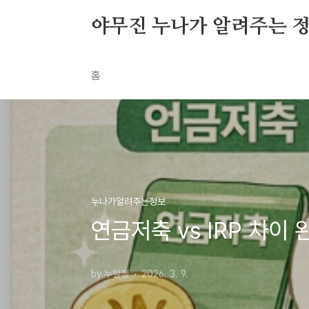
본문 바로가기
야무진 누나가 알려주는 
홈
누나가알려주는정보
연금저축 vs IRP 차이 
by 누알정
2026. 3. 9.