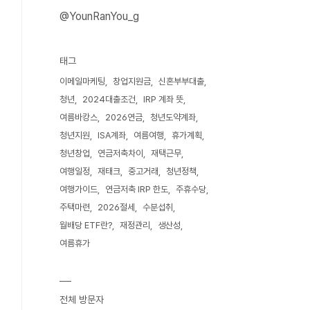
@YounRanYou_g
태그
이메일마케팅
창업지원금
신혼부부대출
청년
2024대출조건
IRP 계좌 뜻
여름바캉스
2026연금
청년도약계좌
청년지원
ISA계좌
여름여행
휴가계획
청년창업
연금저축차이
재택근무
여행일정
재태크
중고거래
청년정책
여행가이드
연금저축 IRP 한도
주휴수당
주택마련
2026절세
수분섭취
월배당 ETF란?
재정관리
생산성
여름휴가
전체 방문자